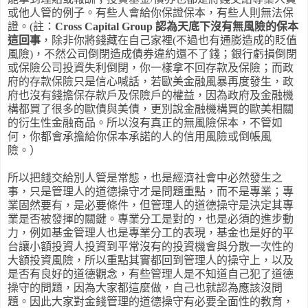
或他人管的例子。有些人會給你保證保本，有些人則無法保
證。(註：
Cross Capital Group
認為天底下沒有無風險的保本
這回事
，除非你將錢藏在自己家裡(不過也有通膨造成的貶值
風險)，不然公司倒閉造成債券違約還不了錢；銀行虧損倒閉
或保險公司投資失利倒閉，你一樣拿不回存款及保險；而政
府的存款保險只是信心喊話，若歐美金融風暴再度發生，政
府也沒有錢擔保存款戶及保險戶的權益，因為政府及金融機
構都買了很多的歐債與美債，更別說金融機構買的歐美相關
的衍生性金融商品。所以沒有真正的無風險保本，不管如
何，你都會承擔給你保本承諾的人的信用風險或倒帳風
險。）
所以把錢交給別人管是常態，也是經濟社會中必然發生之
事，只是管理人的道德操守才是問題重點，而不是專業；專
業固然要有，是必要條件，但管理人的道德操守是決定其專
業是否被發揮的關鍵。專業分工是對的，也是必須的進步動
力，例如基金管理人也是專業分工的表現，基金也是好的平
台讓小額投資人投資到平常沒有的投資機會與分散一次性的
大額投資風險，所以重點其實都回到管理人的操守上，以及
是否有良好的道德觀念，有些管理人是不知道自己犯了道德
操守的問題，因為大家都這麼做，自己也就認為應該沒問
題。因此大家對金錢管理的道德操守有必要全面性的教育，