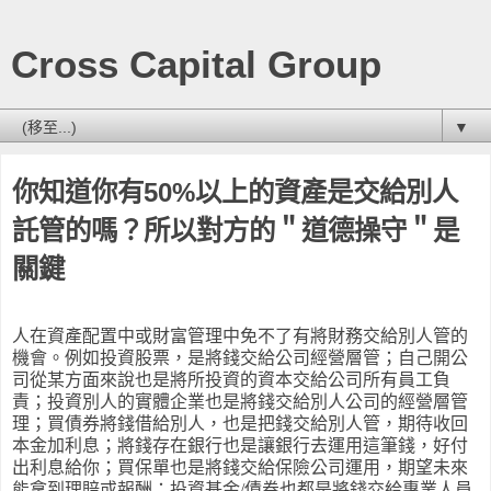
Cross Capital Group
▼
你知道你有50%以上的資產是交給別人
託管的嗎？所以對方的＂道德操守＂是
關鍵
人在資產配置中或財富管理中免不了有將財務交給別人管的
機會。例如投資股票，是將錢交給公司經營層管；自己開公
司從某方面來說也是將所投資的資本交給公司所有員工負
責；投資別人的實體企業也是將錢交給別人公司的經營層管
理；買債券將錢借給別人，也是把錢交給別人管，期待收回
本金加利息；將錢存在銀行也是讓銀行去運用這筆錢，好付
出利息給你；買保單也是將錢交給保險公司運用，期望未來
能拿到理賠或報酬；投資基金/債券也都是將錢交給專業人員